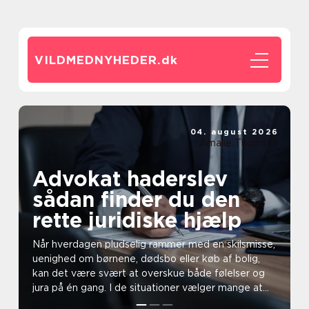
VILDMEDNYHEDER.
dk
04. august 2026
Amalie Thomsen
Advokat haderslev
sådan finder du den
rette juridiske hjælp
Når hverdagen pludselig rammer med en skilsmisse,
uenighed om børnene, dødsbo eller køb af bolig,
kan det være svært at overskue både følelser og
jura på én gang. I de situationer vælger mange at
søge...