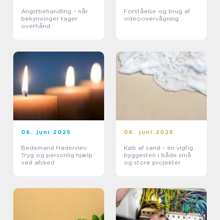
Angstbehandling – når
Forståelse og brug af
bekymringer tager
videoovervågning
overhånd
06. juni 2025
06. juni 2025
Bedemand Haderslev:
Køb af sand – en vigtig
Tryg og personlig hjælp
byggesten i både små
ved afsked
og store projekter