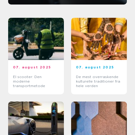
07. august 2025
07. august 2025
El scooter: Den
De mest overraskende
moderne
kulturelle traditioner fra
transportmetode
hele verden