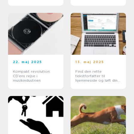
22. maj 2025
13. maj 2025
Kompakt revolution:
Find den rette
CD’ens rejse i
tekstforfatter til
musikindustrien
hjemmeside og løft din
online tilstedeværelse