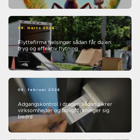
08. marts 2026
Flyttefirma helsingør sådan får du en
tryg og effektiv flytning
06. februar 2026
Adgangskontrol i dragør: sådan sikrer
virksomheder og boligforeninger sig
bedre