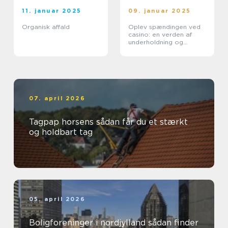
11. januar 2025
09. januar 2025
Organisk affald
Oplev spændingen ved
casino: en verden af
underholdning og
muligheder
07. april 2026
Tagpap horsens sådan får du et stærkt
og holdbart tag
05. april 2026
Boligforeninger i nordjylland sådan finder