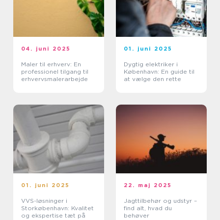
04. juni 2025
01. juni 2025
Maler til erhverv: En
Dygtig elektriker i
professionel tilgang til
København: En guide til
erhvervsmalerarbejde
at vælge den rette
01. juni 2025
22. maj 2025
VVS-løsninger i
Jagttilbehør og udstyr –
Storkøbenhavn: Kvalitet
find alt, hvad du
og ekspertise tæt på
behøver