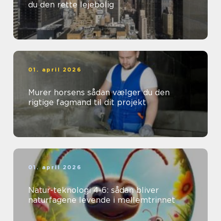
du den rette lejebolig
01. april 2026
Murer horsens sådan vælger du den
rigtige fagmand til dit projekt
01. april 2026
Natur-teknologi 4-6: sådan bliver
naturfagene levende i mellemtrinnet