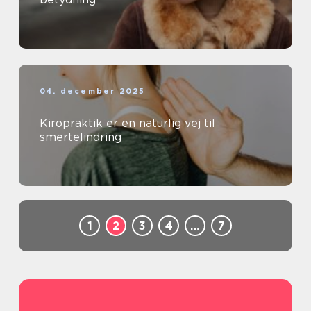
04. december 2025
Kiropraktik er en naturlig vej til
smertelindring
1
2
3
4
…
7