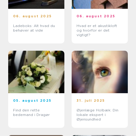
06. august 2025
06. august 2025
Ladeboks: Alt hvad du
Hvad er et akustikloft
behøver at vide
og hvorfor er det
vigtigt?
05. august 2025
31. juli 2025
Find den rette
Øjenlæge Holbæk: Din
bedemand i Dragør
lokale ekspert i
Øjensundhed