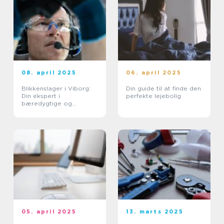
08. april 2025
06. april 2025
Blikkenslager i Viborg:
Din guide til at finde den
Din ekspert i
perfekte lejebolig
bæredygtige og
holdbare løsninger
05. april 2025
13. marts 2025