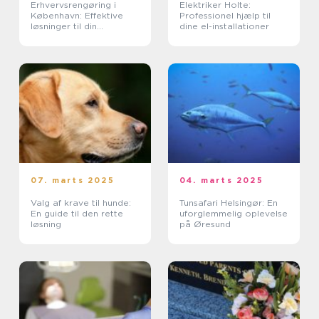
Erhvervsrengøring i
Elektriker Holte:
København: Effektive
Professionel hjælp til
løsninger til din
dine el-installationer
virksomhed
07. marts 2025
04. marts 2025
Valg af krave til hunde:
Tunsafari Helsingør: En
En guide til den rette
uforglemmelig oplevelse
løsning
på Øresund