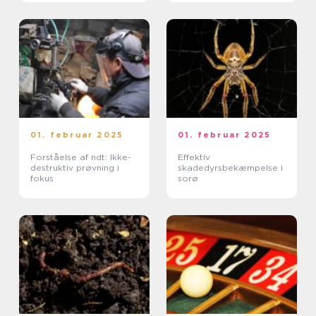
01. februar 2025
01. februar 2025
Forståelse af ndt: Ikke-
Effektiv
destruktiv prøvning i
skadedyrsbekæmpelse i
fokus
sorø