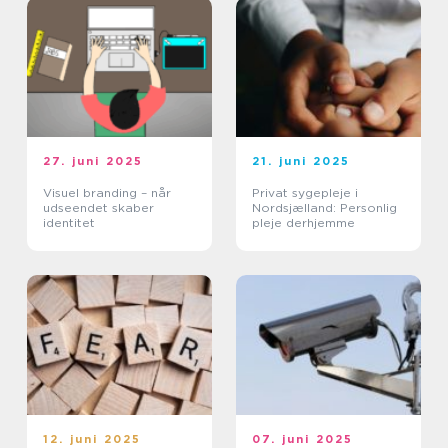
27. juni 2025
21. juni 2025
Visuel branding – når
Privat sygepleje i
udseendet skaber
Nordsjælland: Personlig
identitet
pleje derhjemme
12. juni 2025
07. juni 2025