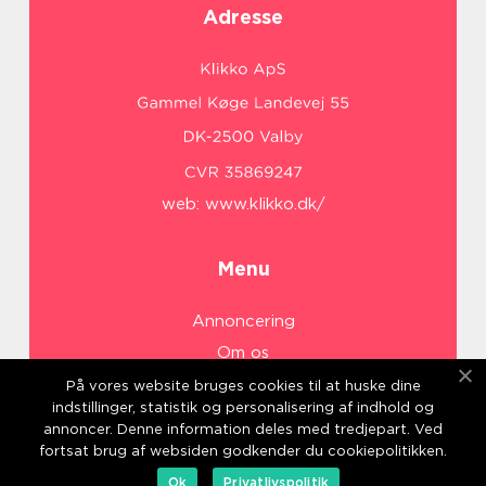
Adresse
web:
www.klikko.dk/
Menu
Annoncering
Om os
Cookies
På vores website bruges cookies til at huske dine
indstillinger, statistik og personalisering af indhold og
Kontakt os
annoncer. Denne information deles med tredjepart. Ved
Sitemap
fortsat brug af websiden godkender du cookiepolitikken.
Ok
Privatlivspolitik