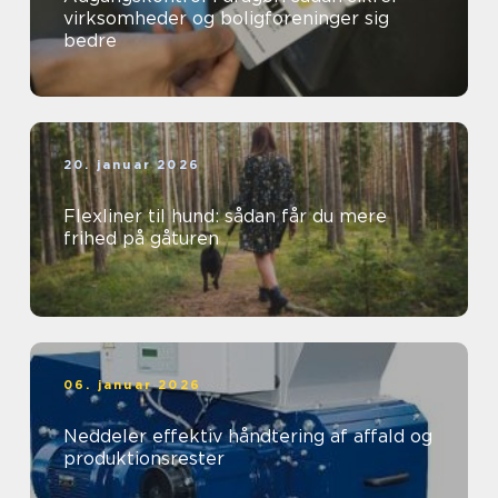
virksomheder og boligforeninger sig
bedre
20. januar 2026
Flexliner til hund: sådan får du mere
frihed på gåturen
06. januar 2026
Neddeler effektiv håndtering af affald og
produktionsrester