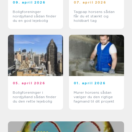
09. april 2026
07. april 2026
Boligforeninger
Tagpap horsens sådan
nordjylland sådan finder
får du et stærkt og
du en god lejebolig
holdbart tag
05. april 2026
01. april 2026
Boligforeninger i
Murer horsens sådan
nordjylland sådan finder
vælger du den rigtige
du den rette lejebolig
fagmand til dit projekt