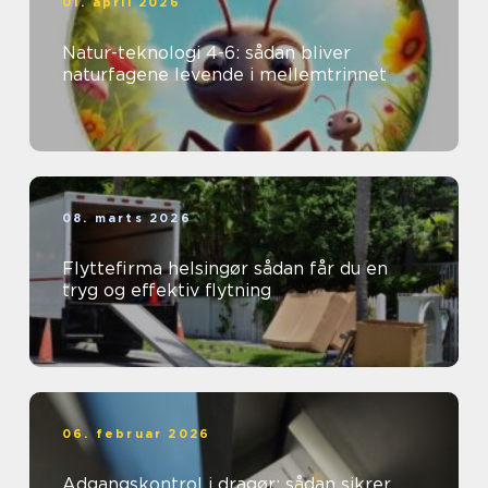
01. april 2026
Natur-teknologi 4-6: sådan bliver
naturfagene levende i mellemtrinnet
08. marts 2026
Flyttefirma helsingør sådan får du en
tryg og effektiv flytning
06. februar 2026
Adgangskontrol i dragør: sådan sikrer