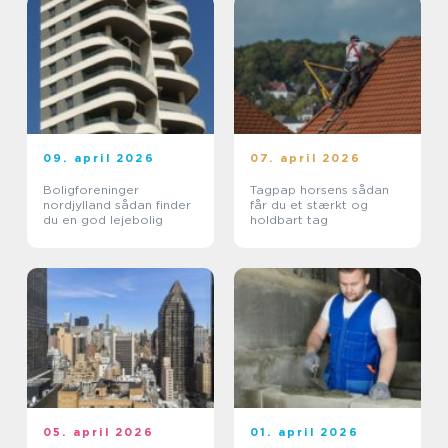
09. april 2026
07. april 2026
Boligforeninger
Tagpap horsens sådan
nordjylland sådan finder
får du et stærkt og
du en god lejebolig
holdbart tag
05. april 2026
01. april 2026