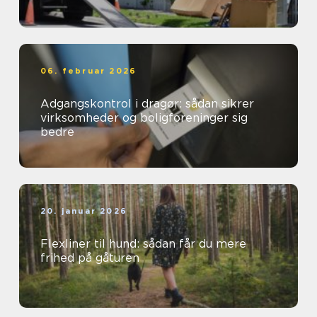
06. februar 2026
Adgangskontrol i dragør: sådan sikrer
virksomheder og boligforeninger sig
bedre
20. januar 2026
Flexliner til hund: sådan får du mere
frihed på gåturen