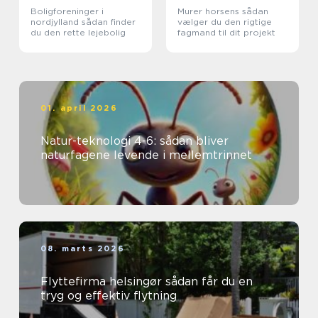
Boligforeninger i
Murer horsens sådan
nordjylland sådan finder
vælger du den rigtige
du den rette lejebolig
fagmand til dit projekt
01. april 2026
Natur-teknologi 4-6: sådan bliver
naturfagene levende i mellemtrinnet
08. marts 2026
Flyttefirma helsingør sådan får du en
tryg og effektiv flytning