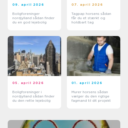
09. april 2026
07. april 2026
Boligforeninger
Tagpap horsens sådan
nordjylland sådan finder
får du et stærkt og
du en god lejebolig
holdbart tag
05. april 2026
01. april 2026
Boligforeninger i
Murer horsens sådan
nordjylland sådan finder
vælger du den rigtige
du den rette lejebolig
fagmand til dit projekt