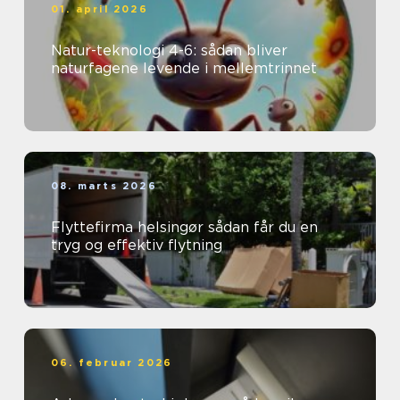
01. april 2026
Natur-teknologi 4-6: sådan bliver
naturfagene levende i mellemtrinnet
08. marts 2026
Flyttefirma helsingør sådan får du en
tryg og effektiv flytning
06. februar 2026