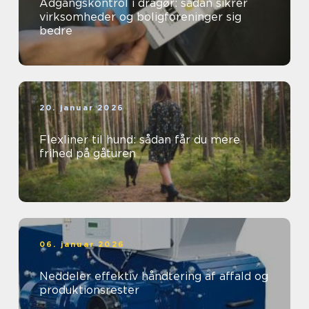
Adgangskontrol i dragør: sådan sikrer
virksomheder og boligforeninger sig
bedre
20. januar 2026
Flexliner til hund: sådan får du mere
frihed på gåturen
06. januar 2026
Neddeler effektiv håndtering af affald og
produktionsrester