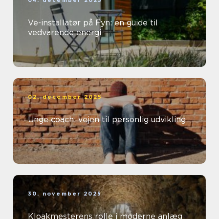
04. december 2025
Ve-installatør på Fyn: en guide til
vedvarende energi
02. december 2025
Unge coach: vejen til personlig udvikling
30. november 2025
Kloakmesterens rolle i moderne anlæg