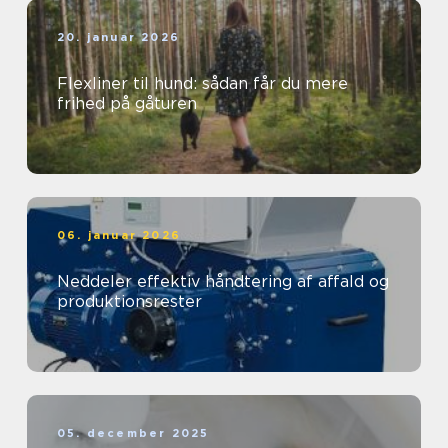
20. januar 2026
Flexliner til hund: sådan får du mere
frihed på gåturen
06. januar 2026
Neddeler effektiv håndtering af affald og
produktionsrester
05. december 2025