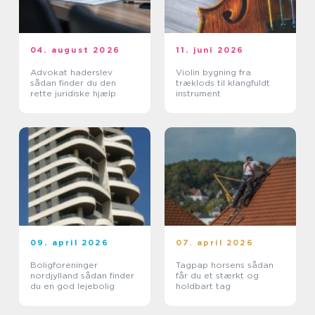
04. august 2026
11. juni 2026
Advokat haderslev
Violin bygning fra
sådan finder du den
træklods til klangfuldt
rette juridiske hjælp
instrument
09. april 2026
07. april 2026
Boligforeninger
Tagpap horsens sådan
nordjylland sådan finder
får du et stærkt og
du en god lejebolig
holdbart tag