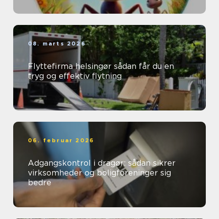
08. marts 2026
Flyttefirma helsingør sådan får du en
tryg og effektiv flytning
06. februar 2026
Adgangskontrol i dragør: sådan sikrer
virksomheder og boligforeninger sig
bedre