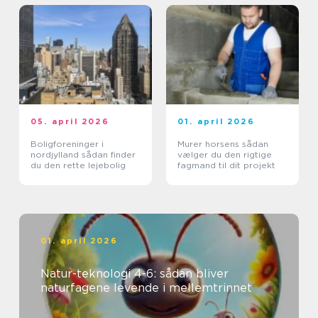
05. april 2026
01. april 2026
Boligforeninger i
Murer horsens sådan
nordjylland sådan finder
vælger du den rigtige
du den rette lejebolig
fagmand til dit projekt
01. april 2026
Natur-teknologi 4-6: sådan bliver
naturfagene levende i mellemtrinnet