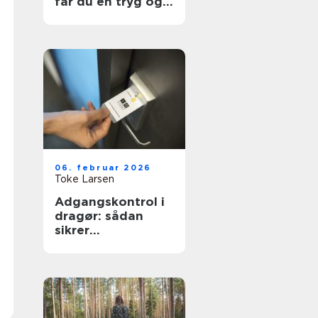
får du en tryg og
effektiv flytning
06. februar 2026
Toke Larsen
Adgangskontrol i
dragør: sådan
sikrer
virksomheder og
boligforeninger
sig bedre