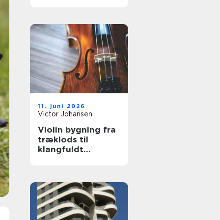
hjælp
11. juni 2026
Victor Johansen
Violin bygning fra
træklods til
klangfuldt
instrument