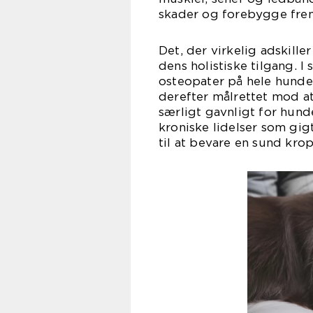
skader og forebygge fre
Det, der virkelig adskille
dens holistiske tilgang. I
osteopater på hele hunden
derefter målrettet mod a
særligt gavnligt for hund
kroniske lidelser som gig
til at bevare en sund krop