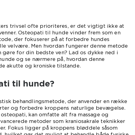
rs trivsel ofte prioriteres, er det vigtigt ikke at
enner. Osteopati til hunde vinder frem som en
tode, der fokuserer på at forbedre hundes
le velvære. Men hvordan fungerer denne metode
n gøre for din bedste ven? Lad os dykke ned i
l hunde og se nærmere på, hvordan denne
e akutte og kroniske tilstande.
ti til hunde?
istisk behandlingsmetode, der anvender en række
merter og forbedre kroppens naturlige bevægelse.
 osteopati, kan omfatte alt fra massage og
 avancerede metoder som kraniosakrale teknikker
ner. Fokus ligger på kroppens bløddele såsom
, hvilket gør det muligt at behandle både fysiske