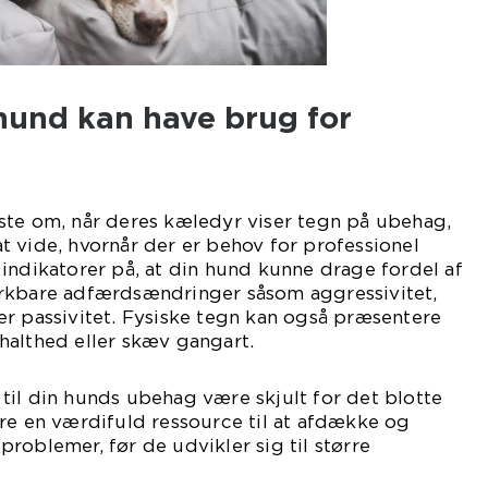
hund kan have brug for
ste om, når deres kæledyr viser tegn på ubehag,
 vide, hvornår der er behov for professionel
indikatorer på, at din hund kunne drage fordel af
rkbare adfærdsændringer såsom aggressivitet,
r passivitet. Fysiske tegn kan også præsentere
halthed eller skæv gangart.
il din hunds ubehag være skjult for det blotte
re en værdifuld ressource til at afdække og
roblemer, før de udvikler sig til større