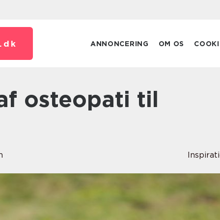
.
dk
ANNONCERING
OM OS
COOKI
n
Inspirat