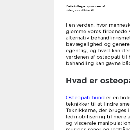
I en verden, hvor menneske
glemme vores firbenede v
alternativ behandlingsme
bevægelighed og generel
egentlig, og hvad kan de
verdenen af osteopati ti
behandling kan gavne båd
Hvad er osteopa
Osteopati hund
er en hol
teknikker til at lindre s
Teknikkerne, der bruges i
ledmobilisering til mere
og viscerale manipulatio
muskler, sener og ledbånd