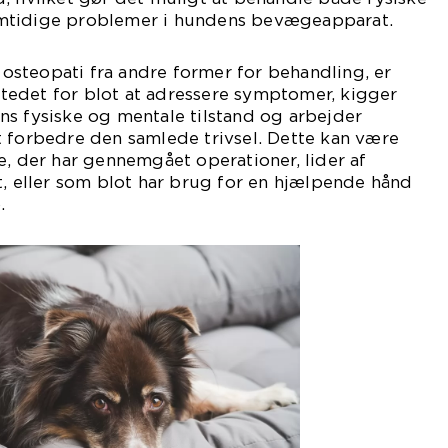
mtidige problemer i hundens bevægeapparat.
r osteopati fra andre former for behandling, er
 stedet for blot at adressere symptomer, kigger
s fysiske og mentale tilstand og arbejder
t forbedre den samlede trivsel. Dette kan være
e, der har gennemgået operationer, lider af
t, eller som blot har brug for en hjælpende hånd
.