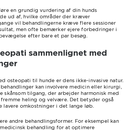
føre en grundig vurdering af din hunds
inde ud af, hvilke områder der kræver
ge vil behandlingerne kræve flere sessioner
sultat, men ofte bemærker ejere forbedringer i
bevægelse efter bare et par besøg.
teopati sammenlignet med
nger
ed osteopati til hunde er dens ikke-invasive natur.
behandlinger kan involvere medicin eller kirurgi,
re skånsom tilgang, der arbejder harmonisk med
 fremme heling og velvære. Det betyder også
e lavere omkostninger i det lange løb.
ere andre behandlingsformer. For eksempel kan
edicinsk behandling for at optimere