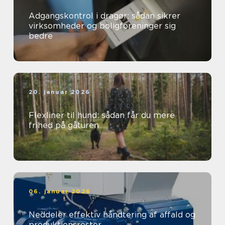
Adgangskontrol i dragør: sådan sikrer
virksomheder og boligforeninger sig
bedre
20. januar 2026
Flexliner til hund: sådan får du mere
frihed på gåturen
06. januar 2026
Neddeler effektiv håndtering af affald og
produktionsrester