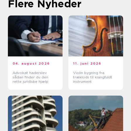
Flere Nyheder
04. august 2026
11. juni 2026
Advokat haderslev
Violin bygning fra
sådan finder du den
træklods til klangfuldt
rette juridiske hjælp
instrument