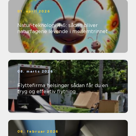
01. april 2026
Natur-teknologi 4-6: sådan bliver
naturfagene levende i mellemtrinnet
08. marts 2026
Flyttefirma helsingør sådan får du en
tryg og effektiv flytning
06. februar 2026