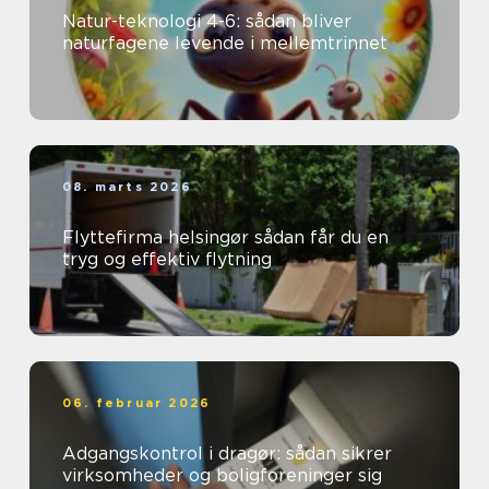
Natur-teknologi 4-6: sådan bliver
naturfagene levende i mellemtrinnet
08. marts 2026
Flyttefirma helsingør sådan får du en
tryg og effektiv flytning
06. februar 2026
Adgangskontrol i dragør: sådan sikrer
virksomheder og boligforeninger sig