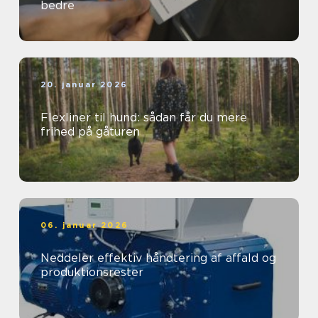
bedre
20. januar 2026
Flexliner til hund: sådan får du mere
frihed på gåturen
06. januar 2026
Neddeler effektiv håndtering af affald og
produktionsrester