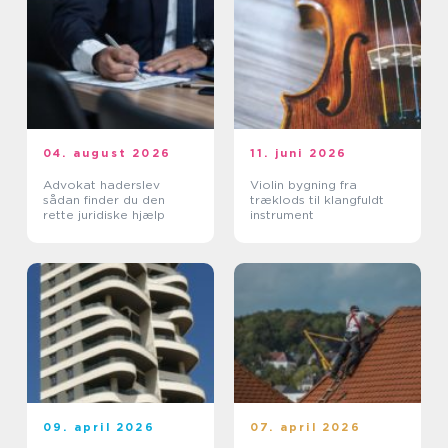
04. august 2026
11. juni 2026
Advokat haderslev
Violin bygning fra
sådan finder du den
træklods til klangfuldt
rette juridiske hjælp
instrument
09. april 2026
07. april 2026