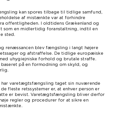
gsling kan spores tilbage til tidlige samfund,
holdelse af mistænkte var at forhindre
ra offentligheden. I oldtidens Grækenland og
som en midlertidig foranstaltning, indtil en
de sted.
og renæssancen blev fængsling i langt højere
retssager og afstraffelse. De tidlige europæiske
med uhygiejniske forhold og brutale straffe.
 baseret på en formodning om skyld, og
lig.
 har varetægtsfængsling taget sin nuværende
i de fleste retssystemer er, at enhver person er
atte er bevist. Varetægtsfængsling bliver derfor
øje regler og procedurer for at sikre en
mistænkte.