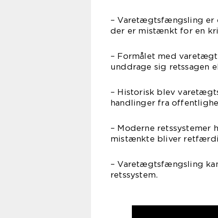
– Varetægtsfængsling er 
der er mistænkt for en kr
– Formålet med varetægts
unddrage sig retssagen el
– Historisk blev varetægt
handlinger fra offentligh
– Moderne retssystemer ha
mistænkte bliver retfærd
– Varetægtsfængsling kan
retssystem.