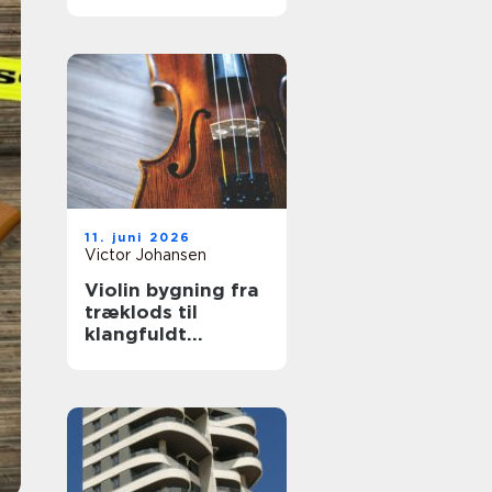
hjælp
11. juni 2026
Victor Johansen
Violin bygning fra
træklods til
klangfuldt
instrument