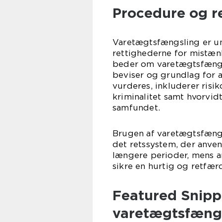
Procedure og r
Varetægtsfængsling er un
rettighederne for mistænk
beder om varetægtsfængsli
beviser og grundlag for a
vurderes, inkluderer risik
kriminalitet samt hvorvidt
samfundet.
Brugen af varetægtsfængsl
det retssystem, der anven
længere perioder, mens 
sikre en hurtig og retfær
Featured Snipp
varetægtsfæng