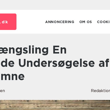
.
dk
ANNONCERING
OM OS
COOKI
de Undersøgelse af
 Emne
sen
Redaktio