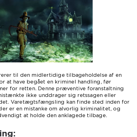
rer til den midlertidige tilbageholdelse af en
or at have begået en kriminel handling, før
 for retten. Denne præventive foranstaltning
t mistænkte ikke unddrager sig retssagen eller
det. Varetægtsfængsling kan finde sted inden for
 der er en mistanke om alvorlig kriminalitet, og
dvendigt at holde den anklagede tilbage.
ing: