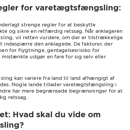
egler for varetægtsfængsling:
derlagt strenge regler for at beskytte
te og sikre en retfærdig retssag. Når anklageren
ng, vil retten vurdere, om der er tilstrækkelige
t indespærre den anklagede. De faktorer, der
oen for flygtninge, gentagelsesrisiko for
 mistænkte udgør en fare for sig selv eller
ing kan variere fra land til land afhængigt af
des. Nogle lande tillader varetægtsfængsling i
andre har mere begrænsede begrænsninger for at
dig retssag.
et: Hvad skal du vide om
sling?