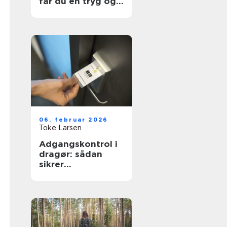
får du en tryg og
effektiv flytning
06. februar 2026
Toke Larsen
Adgangskontrol i
dragør: sådan
sikrer
virksomheder og
boligforeninger
sig bedre