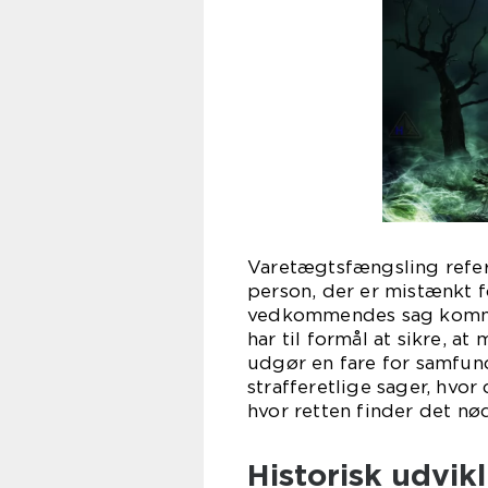
Varetægtsfængsling refere
person, der er mistænkt f
vedkommendes sag kommer
har til formål at sikre, a
udgør en fare for samfun
strafferetlige sager, hvor
hvor retten finder det nø
Historisk udvikl