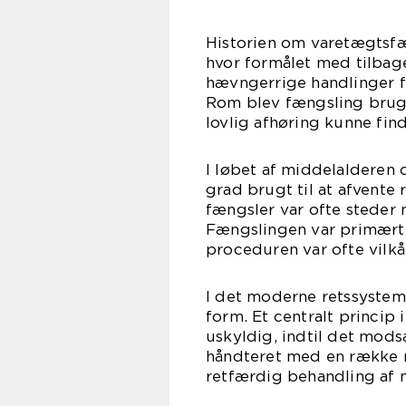
Historien om varetægtsfæn
hvor formålet med tilbage
hævngerrige handlinger f
Rom blev fængsling brugt 
lovlig afhøring kunne fin
I løbet af middelalderen 
grad brugt til at afvente 
fængsler var ofte steder 
Fængslingen var primært
proceduren var ofte vilkår
I det moderne retssystem
form. Et centralt princip 
uskyldig, indtil det mods
håndteret med en række n
retfærdig behandling af 