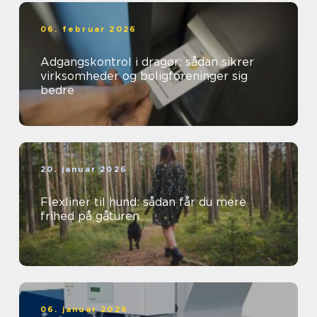
06. februar 2026
Adgangskontrol i dragør: sådan sikrer
virksomheder og boligforeninger sig
bedre
20. januar 2026
Flexliner til hund: sådan får du mere
frihed på gåturen
06. januar 2026