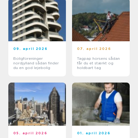
09. april 2026
07. april 2026
Boligforeninger
Tagpap horsens sådan
nordjylland sådan finder
får du et stærkt og
du en god lejebolig
holdbart tag
05. april 2026
01. april 2026