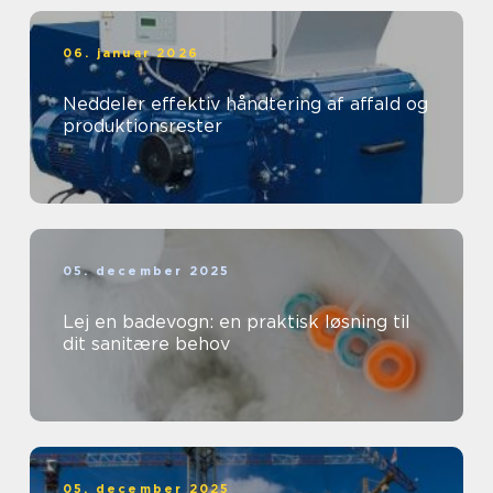
06. januar 2026
Neddeler effektiv håndtering af affald og
produktionsrester
05. december 2025
Lej en badevogn: en praktisk løsning til
dit sanitære behov
05. december 2025