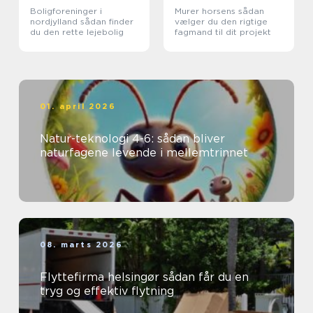
Boligforeninger i
Murer horsens sådan
nordjylland sådan finder
vælger du den rigtige
du den rette lejebolig
fagmand til dit projekt
01. april 2026
Natur-teknologi 4-6: sådan bliver
naturfagene levende i mellemtrinnet
08. marts 2026
Flyttefirma helsingør sådan får du en
tryg og effektiv flytning