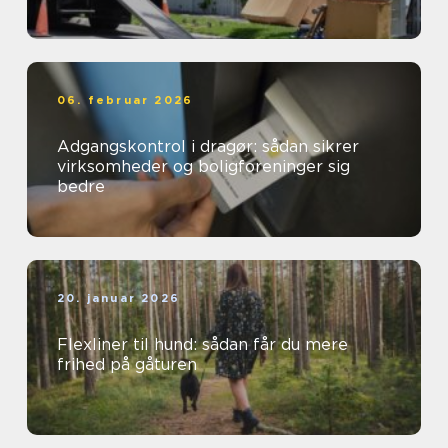
06. februar 2026
Adgangskontrol i dragør: sådan sikrer
virksomheder og boligforeninger sig
bedre
20. januar 2026
Flexliner til hund: sådan får du mere
frihed på gåturen