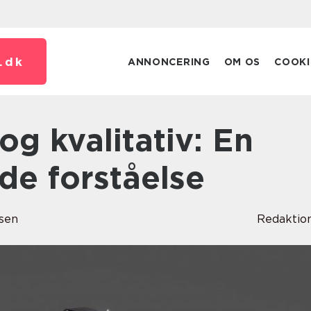
.
dk
ANNONCERING
OM OS
COOKI
e forståelse
sen
Redaktio