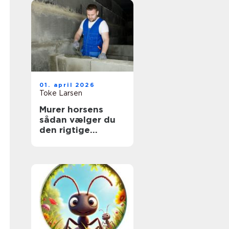
01. april 2026
Toke Larsen
Murer horsens
sådan vælger du
den rigtige
fagmand til dit
projekt