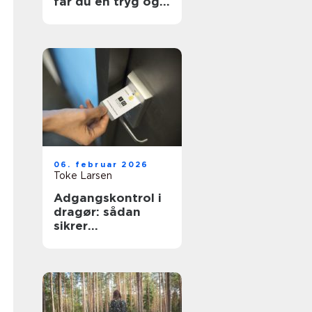
får du en tryg og
effektiv flytning
06. februar 2026
Toke Larsen
Adgangskontrol i
dragør: sådan
sikrer
virksomheder og
boligforeninger
sig bedre