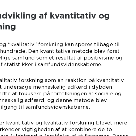
udvikling af kvantitativ og
ning
g “kvalitativ” forskning kan spores tilbage til
rhundrede. Den kvantitative metode blev først
lige samfund som et resultat af positivisme og
f statistikker i samfundsvidenskaberne.
itativ forskning som en reaktion på kvantitativ
at undersøge menneskelig adfærd i dybden.
ndte at fokusere på fortolkningen af sociale og
enneskelig adfærd, og denne metode blev
tilgang til samfundsvidenskaberne.
r er kvantitativ og kvalitativ forskning blevet mere
erkender vigtigheden af at kombinere de to