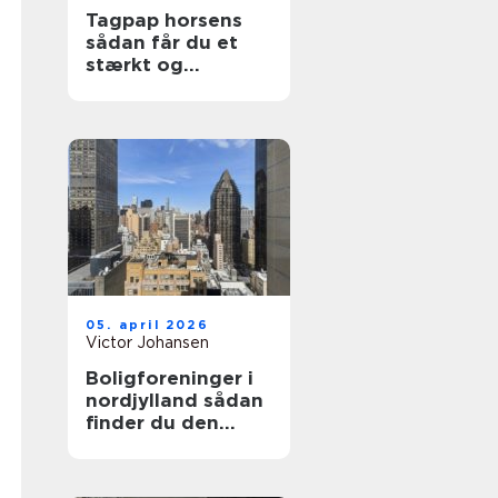
Tagpap horsens
sådan får du et
stærkt og
holdbart tag
05. april 2026
Victor Johansen
Boligforeninger i
nordjylland sådan
finder du den
rette lejebolig