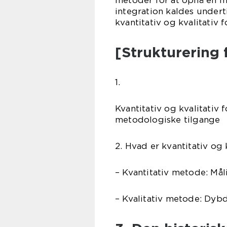
metoder for at opnå en m
integration kaldes under
kvantitativ og kvalitativ 
[Strukturering 
1.
Kvantitativ og kvalitativ
metodologiske tilgange
2. Hvad er kvantitativ og 
– Kvantitativ metode: Måli
– Kvalitativ metode: Dyb