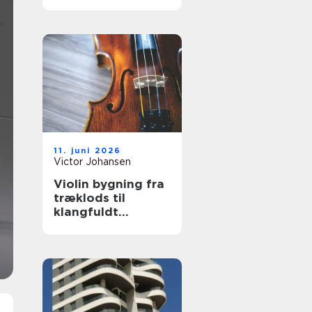
hjælp
11. juni 2026
Victor Johansen
Violin bygning fra
træklods til
klangfuldt
instrument