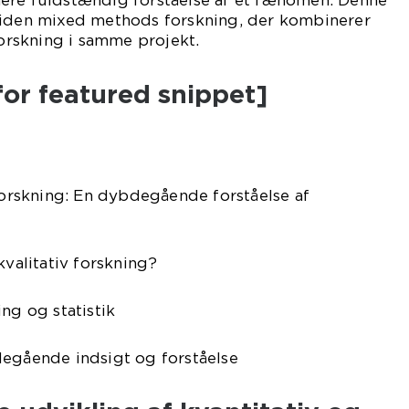
ere fuldstændig forståelse af et fænomen. Denne
tiden mixed methods forskning, der kombinerer
forskning i samme projekt.
for featured snippet]
 forskning: En dybdegående forståelse af
kvalitativ forskning?
ng og statistik
degående indsigt og forståelse