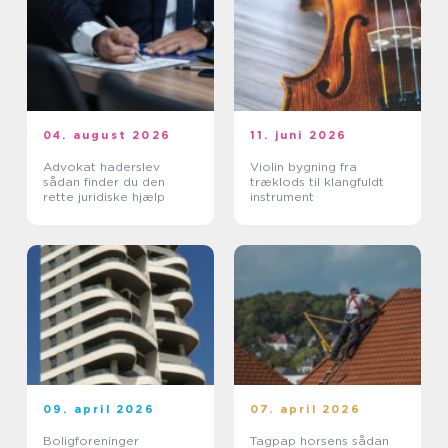
04. august 2026
11. juni 2026
Advokat haderslev
Violin bygning fra
sådan finder du den
træklods til klangfuldt
rette juridiske hjælp
instrument
09. april 2026
07. april 2026
Boligforeninger
Tagpap horsens sådan