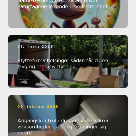
Natur-teknologi 4-6: sådan bliver
naturfagene levende i mellemtrinnet
08. marts 2026
Flyttefirma helsingør sådan får du en
tryg og effektiv flytning
06. februar 2026
Adgangskontrol i dragør: sådan sikrer
virksomheder og boligforeninger sig
bedre