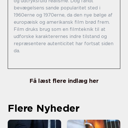
og udtryksfuld realisme. Dog fandt
bevægelsens sande popularitet sted i
1960erne og 1970erne, da den nye bølge af
europæisk og amerikansk film brød frem.
Film druks brug som en filmteknik til at
udforske karakterernes indre tilstand og
repræsentere autenticitet har fortsat siden
da.
Få læst flere indlæg her
Flere Nyheder