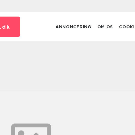
.
dk
ANNONCERING
OM OS
COOKI