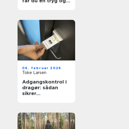
får du en tryg og
effektiv flytning
06. februar 2026
Toke Larsen
Adgangskontrol i
dragør: sådan
sikrer
virksomheder og
boligforeninger
sig bedre