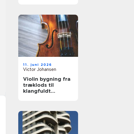
hjælp
11. juni 2026
Victor Johansen
Violin bygning fra
træklods til
klangfuldt
instrument