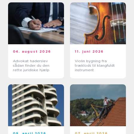
04. august 2026
11. juni 2026
Advokat haderslev
Violin bygning fra
sådan finder du den
træklods til klangfuldt
rette juridiske hjælp
instrument
09. april 2026
07. april 2026