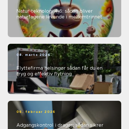
Natur-teknologi 4-6: sådan bliver
naturfagene levende i mellemtrinnet
08. marts 2026
Flyttefirma helsingør sådan får du en
tryg og effektiv flytning
06. februar 2026
Adgangskontrol i dragør: sådan sikrer