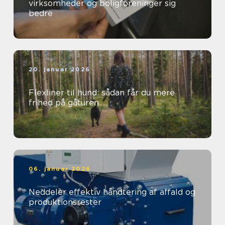
virksomheder og boligforeninger sig
bedre
20. januar 2026
Flexliner til hund: sådan får du mere
frihed på gåturen
06. januar 2026
Neddeler effektiv håndtering af affald og
produktionsrester