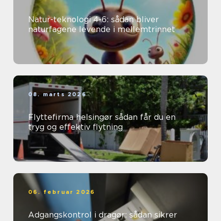
Natur-teknologi 4-6: sådan bliver
naturfagene levende i mellemtrinnet
08. marts 2026
Flyttefirma helsingør sådan får du en
tryg og effektiv flytning
06. februar 2026
Adgangskontrol i dragør: sådan sikrer