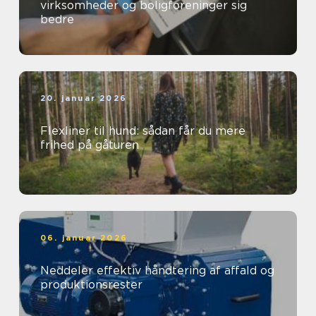
virksomheder og boligforeninger sig
bedre
20. januar 2026
Flexliner til hund: sådan får du mere
frihed på gåturen
06. januar 2026
Neddeler effektiv håndtering af affald og
produktionsrester