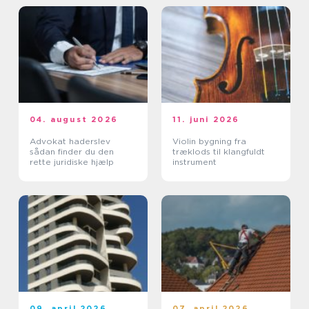
04. august 2026
11. juni 2026
Advokat haderslev
Violin bygning fra
sådan finder du den
træklods til klangfuldt
rette juridiske hjælp
instrument
09. april 2026
07. april 2026