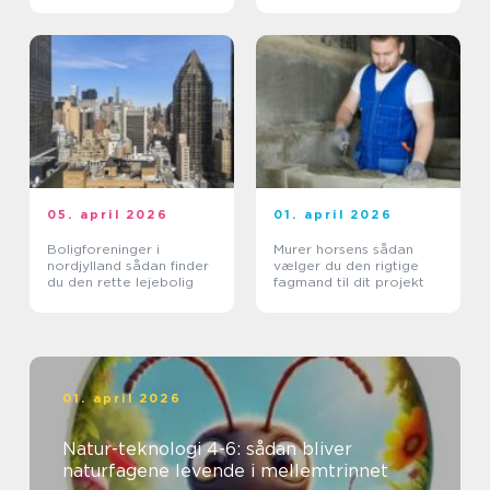
05. april 2026
01. april 2026
Boligforeninger i
Murer horsens sådan
nordjylland sådan finder
vælger du den rigtige
du den rette lejebolig
fagmand til dit projekt
01. april 2026
Natur-teknologi 4-6: sådan bliver
naturfagene levende i mellemtrinnet