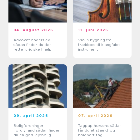
04. august 2026
11. juni 2026
Advokat haderslev
Violin bygning fra
sådan finder du den
træklods til klangfuldt
rette juridiske hjælp
instrument
09. april 2026
07. april 2026
Boligforeninger
Tagpap horsens sådan
nordjylland sådan finder
får du et stærkt og
du en god lejebolig
holdbart tag