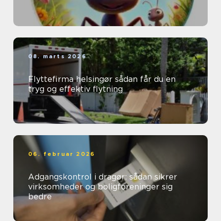
08. marts 2026
Flyttefirma helsingør sådan får du en
tryg og effektiv flytning
06. februar 2026
Adgangskontrol i dragør: sådan sikrer
virksomheder og boligforeninger sig
bedre