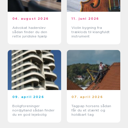
04. august 2026
11. juni 2026
Advokat haderslev
Violin bygning fra
sådan finder du den
træklods til klangfuldt
rette juridiske hjælp
instrument
09. april 2026
07. april 2026
Boligforeninger
Tagpap horsens sådan
nordjylland sådan finder
får du et stærkt og
du en god lejebolig
holdbart tag