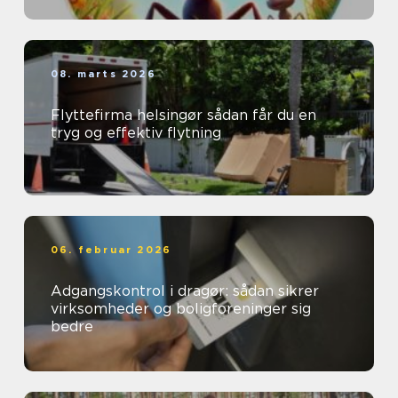
08. marts 2026
Flyttefirma helsingør sådan får du en
tryg og effektiv flytning
06. februar 2026
Adgangskontrol i dragør: sådan sikrer
virksomheder og boligforeninger sig
bedre