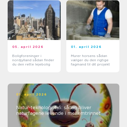
05. april 2026
01. april 2026
Boligforeninger i
Murer horsens sådan
nordjylland sådan finder
vælger du den rigtige
du den rette lejebolig
fagmand til dit projekt
01. april 2026
Natur-teknologi 4-6: sådan bliver
naturfagene levende i mellemtrinnet