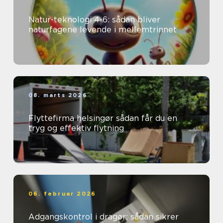
Natur-teknologi 4-6: sådan bliver
naturfagene levende i mellemtrinnet
08. marts 2026
Flyttefirma helsingør sådan får du en
tryg og effektiv flytning
06. februar 2026
Adgangskontrol i dragør: sådan sikrer