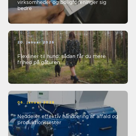
virksomheder og boligforeninger sig
bedre
20. januar 2026
Flexliner til hund: sådan får du mere
frihed på gåturen
06. januar 2026
Neddeler effektiv håndtering af affald og
produktionsrester