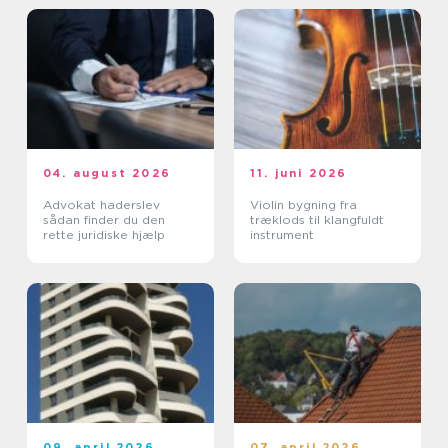
04. august 2026
11. juni 2026
Advokat haderslev
Violin bygning fra
sådan finder du den
træklods til klangfuldt
rette juridiske hjælp
instrument
09. april 2026
07. april 2026