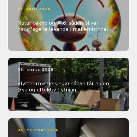
01. april 2026
Natur-teknologi 4-6: sådan bliver
naturfagene levende i mellemtrinnet
08. marts 2026
Flyttefirma helsingør sådan får du en
tryg og effektiv flytning
06. februar 2026