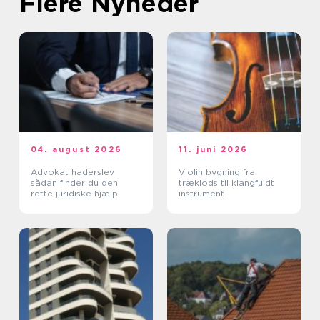
Flere Nyheder
04. august 2026
11. juni 2026
Advokat haderslev
Violin bygning fra
sådan finder du den
træklods til klangfuldt
rette juridiske hjælp
instrument