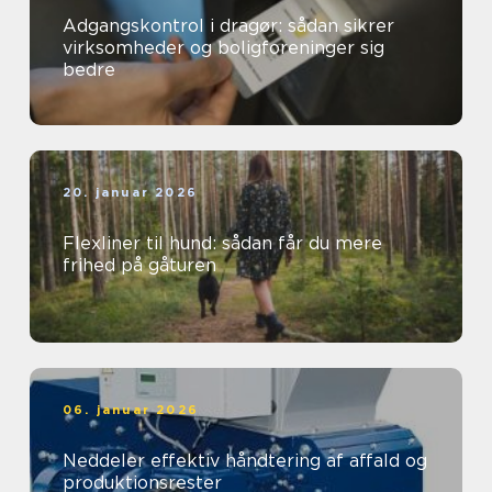
Adgangskontrol i dragør: sådan sikrer
virksomheder og boligforeninger sig
bedre
20. januar 2026
Flexliner til hund: sådan får du mere
frihed på gåturen
06. januar 2026
Neddeler effektiv håndtering af affald og
produktionsrester