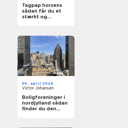
Tagpap horsens
sådan får du et
stærkt og
holdbart tag
05. april 2026
Victor Johansen
Boligforeninger i
nordjylland sådan
finder du den
rette lejebolig