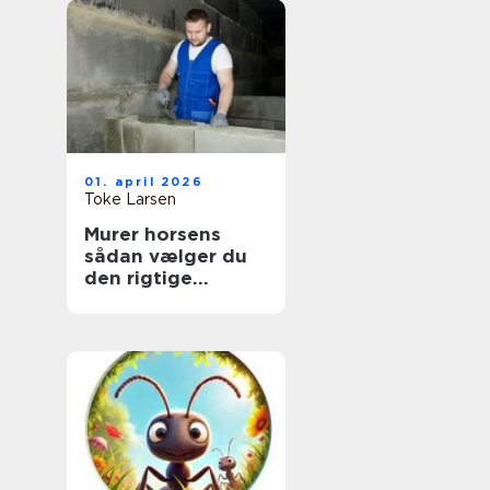
01. april 2026
Toke Larsen
Murer horsens
sådan vælger du
den rigtige
fagmand til dit
projekt