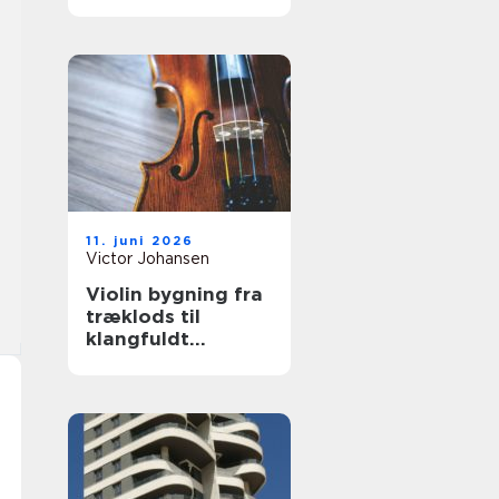
hjælp
11. juni 2026
Victor Johansen
Violin bygning fra
træklods til
klangfuldt
instrument