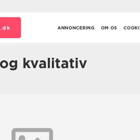
.
dk
ANNONCERING
OM OS
COOKI
 og kvalitativ