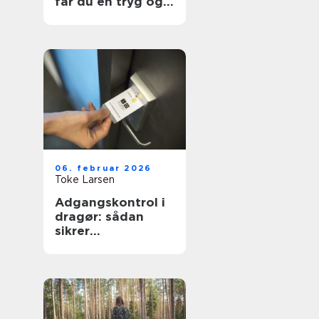
får du en tryg og
effektiv flytning
06. februar 2026
Toke Larsen
Adgangskontrol i
dragør: sådan
sikrer
virksomheder og
boligforeninger
sig bedre