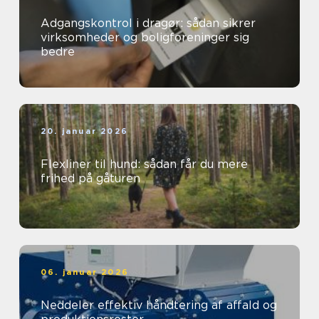
Adgangskontrol i dragør: sådan sikrer
virksomheder og boligforeninger sig
bedre
20. januar 2026
Flexliner til hund: sådan får du mere
frihed på gåturen
06. januar 2026
Neddeler effektiv håndtering af affald og