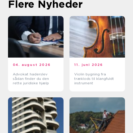
Flere Nyheder
04. august 2026
11. juni 2026
Advokat haderslev
Violin bygning fra
sådan finder du den
træklods til klangfuldt
rette juridiske hjælp
instrument