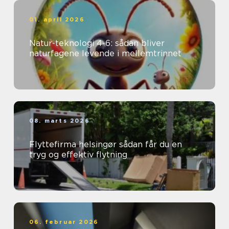
01. april 2026
Natur-teknologi 4-6: sådan bliver
naturfagene levende i mellemtrinnet
08. marts 2026
Flyttefirma helsingør sådan får du en
tryg og effektiv flytning
06. februar 2026