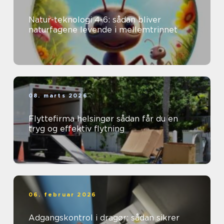
Natur-teknologi 4-6: sådan bliver
naturfagene levende i mellemtrinnet
08. marts 2026
Flyttefirma helsingør sådan får du en
tryg og effektiv flytning
06. februar 2026
Adgangskontrol i dragør: sådan sikrer