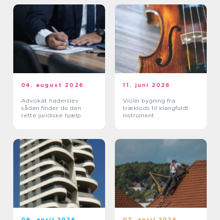
04. august 2026
11. juni 2026
Advokat haderslev
Violin bygning fra
sådan finder du den
træklods til klangfuldt
rette juridiske hjælp
instrument
09. april 2026
07. april 2026