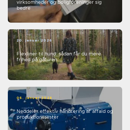
virksomheder og boligforeninger sig
bedre
20. januar 2026
Flexliner til hund: sådan får du mere
frihed på gåturen
06. januar 2026
Neddeler effektiv håndtering af affald og
produktionsrester