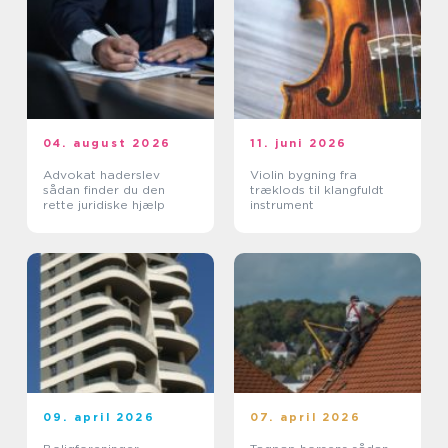
04. august 2026
11. juni 2026
Advokat haderslev
Violin bygning fra
sådan finder du den
træklods til klangfuldt
rette juridiske hjælp
instrument
09. april 2026
07. april 2026