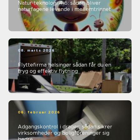
Natur-teknologi 4-6: sådan bliver
naturfagene levende i mellemtrinnet
08. marts 2026
Flyttefirma helsingør sådan får du en
tryg og effektiv flytning
06. februar 2026
Adgangskontrol i dragør: sådan sikrer
virksomheder og boligforeninger sig
bedre