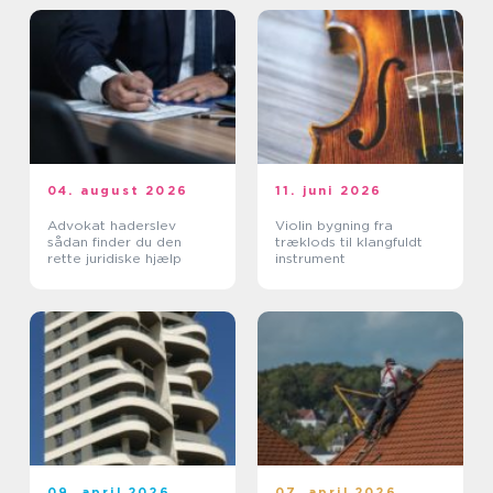
04. august 2026
11. juni 2026
Advokat haderslev
Violin bygning fra
sådan finder du den
træklods til klangfuldt
rette juridiske hjælp
instrument
09. april 2026
07. april 2026