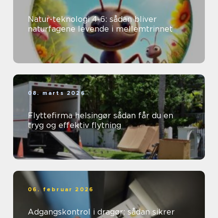
Natur-teknologi 4-6: sådan bliver
naturfagene levende i mellemtrinnet
08. marts 2026
Flyttefirma helsingør sådan får du en
tryg og effektiv flytning
06. februar 2026
Adgangskontrol i dragør: sådan sikrer