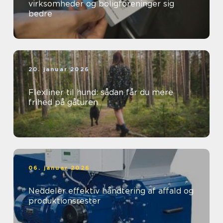
virksomheder og boligforeninger sig
bedre
20. januar 2026
Flexliner til hund: sådan får du mere
frihed på gåturen
06. januar 2026
Neddeler effektiv håndtering af affald og
produktionsrester