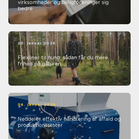
virksomheder og boligforeninger sig
bedre
20. januar 2026
Flexliner til hund: sådan får du mere
frihed på gåturen
06. januar 2026
Neddeler effektiv håndtering af affald og
produktionsrester