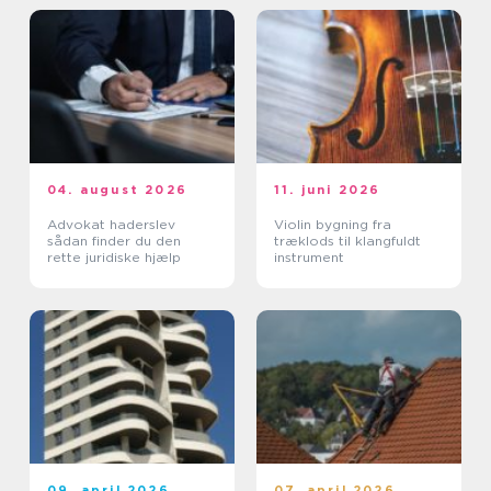
04. august 2026
11. juni 2026
Advokat haderslev
Violin bygning fra
sådan finder du den
træklods til klangfuldt
rette juridiske hjælp
instrument
09. april 2026
07. april 2026