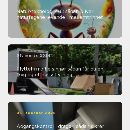
Natur-teknologi 4-6: sådan bliver
naturfagene levende i mellemtrinnet
08. marts 2026
Flyttefirma helsingør sådan får du en
tryg og effektiv flytning
06. februar 2026
Adgangskontrol i dragør: sådan sikrer