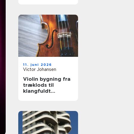
hjælp
11. juni 2026
Victor Johansen
Violin bygning fra
træklods til
klangfuldt
instrument