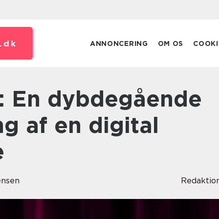
.
dk
ANNONCERING
OM OS
COOKI
 af en digital
e
ensen
Redaktio