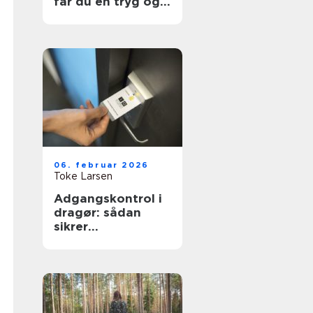
får du en tryg og
effektiv flytning
06. februar 2026
Toke Larsen
Adgangskontrol i
dragør: sådan
sikrer
virksomheder og
boligforeninger
sig bedre