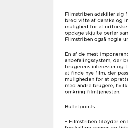
Filmstriben adskiller sig 
bred vifte af danske og in
mulighed for at udforske 
opdage skjulte perler sa
Filmstriben også nogle un
En af de mest imponerend
anbefalingssystem, der bru
brugerens interesser og t
at finde nye film, der pas
muligheden for at oprette
med andre brugere, hvilk
omkring filmtjenesten.
Bulletpoints:
– Filmstriben tilbyder en 
forskellige genrer og tid