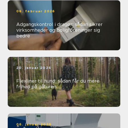
06. februar 2026
Adgangskontrol i dragør: sådan sikrer
virksomheder og boligforeninger sig
bedre
20. januar 2026
Flexliner til hund: sådan får du mere
frihed på gåturen
06. januar 2026