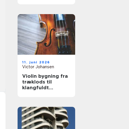
hjælp
11. juni 2026
Victor Johansen
Violin bygning fra
træklods til
klangfuldt
instrument