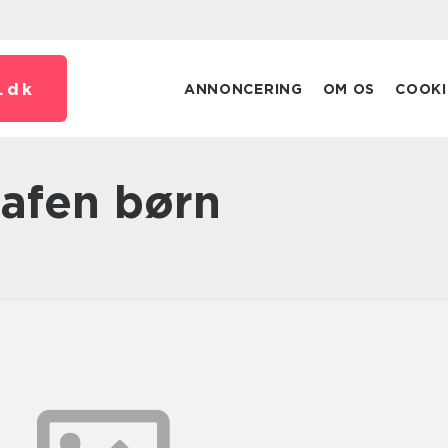
.
dk
ANNONCERING
OM OS
COOKI
grafen børn