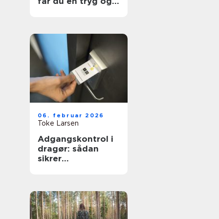
får du en tryg og
effektiv flytning
06. februar 2026
Toke Larsen
Adgangskontrol i
dragør: sådan
sikrer
virksomheder og
boligforeninger
sig bedre