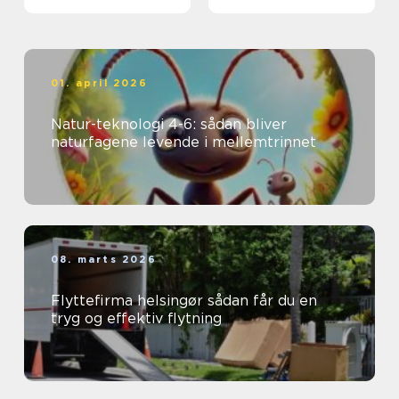
01. april 2026
Natur-teknologi 4-6: sådan bliver
naturfagene levende i mellemtrinnet
08. marts 2026
Flyttefirma helsingør sådan får du en
tryg og effektiv flytning