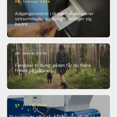
06. februar 2026
Adgangskontrol i dragør: sådan sikrer
virksomheder og boligforeninger sig
bedre
20. januar 2026
Flexliner til hund: sådan får du mere
frihed på gåturen
06. januar 2026