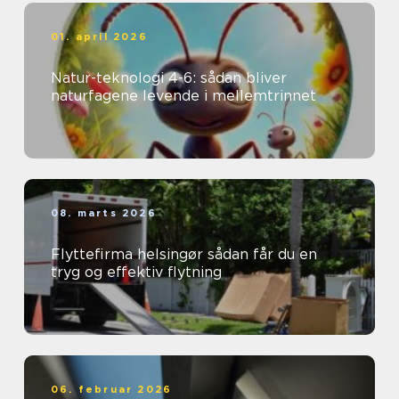
01. april 2026
Natur-teknologi 4-6: sådan bliver
naturfagene levende i mellemtrinnet
08. marts 2026
Flyttefirma helsingør sådan får du en
tryg og effektiv flytning
06. februar 2026