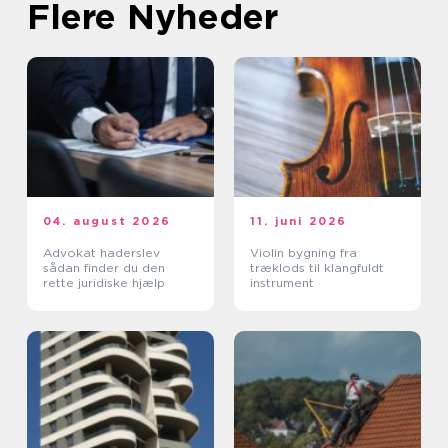
Flere Nyheder
04. august 2026
11. juni 2026
Advokat haderslev
Violin bygning fra
sådan finder du den
træklods til klangfuldt
rette juridiske hjælp
instrument