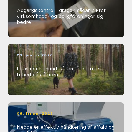
Adgangskontrol i dragør: sådan sikrer
virksomheder og boligforeninger sig
bedre
20. januar 2026
Flexliner til hund: sådan får du mere
frihed på gåturen
06. januar 2026
Neddeler effektiv håndtering af affald og