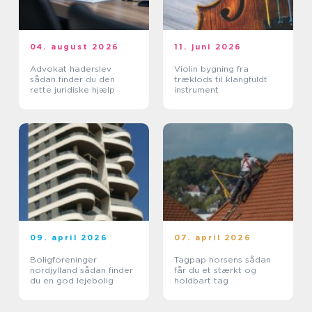
04. august 2026
11. juni 2026
Advokat haderslev
Violin bygning fra
sådan finder du den
træklods til klangfuldt
rette juridiske hjælp
instrument
09. april 2026
07. april 2026
Boligforeninger
Tagpap horsens sådan
nordjylland sådan finder
får du et stærkt og
du en god lejebolig
holdbart tag