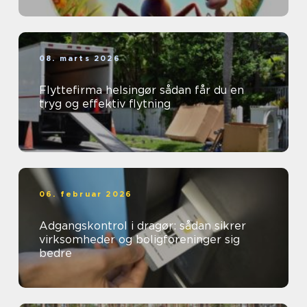
08. marts 2026
Flyttefirma helsingør sådan får du en
tryg og effektiv flytning
06. februar 2026
Adgangskontrol i dragør: sådan sikrer
virksomheder og boligforeninger sig
bedre