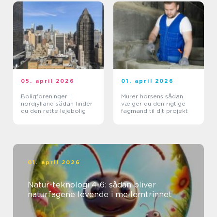
05. april 2026
01. april 2026
Boligforeninger i
Murer horsens sådan
nordjylland sådan finder
vælger du den rigtige
du den rette lejebolig
fagmand til dit projekt
01. april 2026
Natur-teknologi 4-6: sådan bliver
naturfagene levende i mellemtrinnet