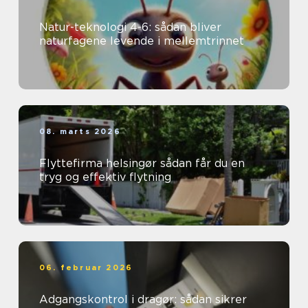
Natur-teknologi 4-6: sådan bliver
naturfagene levende i mellemtrinnet
08. marts 2026
Flyttefirma helsingør sådan får du en
tryg og effektiv flytning
06. februar 2026
Adgangskontrol i dragør: sådan sikrer