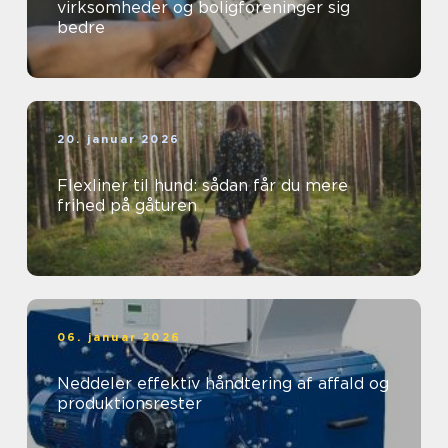
virksomheder og boligforeninger sig
bedre
20. januar 2026
Flexliner til hund: sådan får du mere
frihed på gåturen
06. januar 2026
Neddeler effektiv håndtering af affald og
produktionsrester