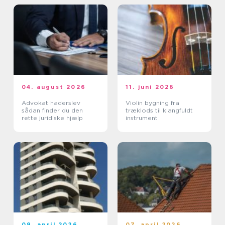
04. august 2026
11. juni 2026
Advokat haderslev
Violin bygning fra
sådan finder du den
træklods til klangfuldt
rette juridiske hjælp
instrument
09. april 2026
07. april 2026