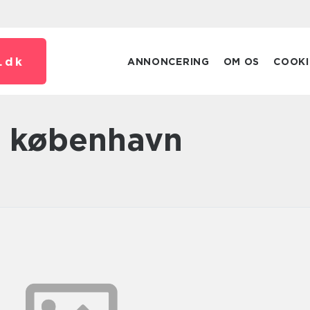
.
dk
ANNONCERING
OM OS
COOKI
or københavn