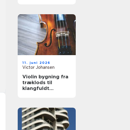
hjælp
11. juni 2026
Victor Johansen
Violin bygning fra
træklods til
klangfuldt
instrument