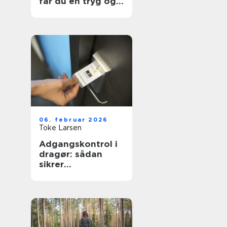
får du en tryg og
effektiv flytning
06. februar 2026
Toke Larsen
Adgangskontrol i
dragør: sådan
sikrer
virksomheder og
boligforeninger
sig bedre