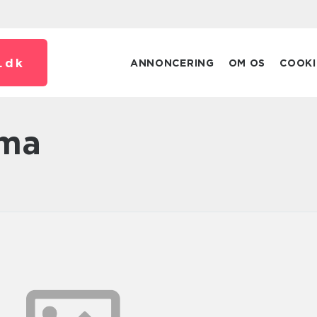
.
dk
ANNONCERING
OM OS
COOKI
ima