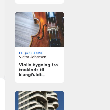
hjælp
11. juni 2026
Victor Johansen
Violin bygning fra
træklods til
klangfuldt
instrument