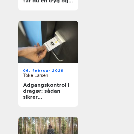
får du en tryg og
effektiv flytning
06. februar 2026
Toke Larsen
Adgangskontrol i
dragør: sådan
sikrer
virksomheder og
boligforeninger
sig bedre