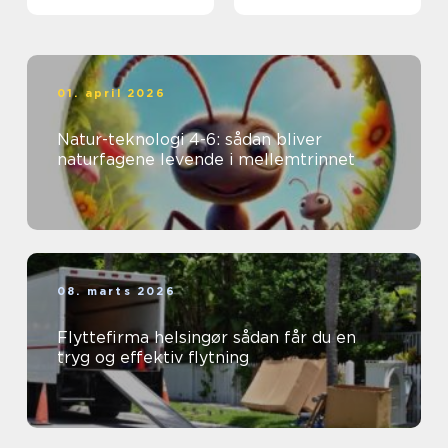
01. april 2026
Natur-teknologi 4-6: sådan bliver
naturfagene levende i mellemtrinnet
08. marts 2026
Flyttefirma helsingør sådan får du en
tryg og effektiv flytning