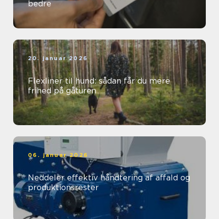
bedre
20. januar 2026
Flexliner til hund: sådan får du mere
frihed på gåturen
06. januar 2026
Neddeler effektiv håndtering af affald og
produktionsrester