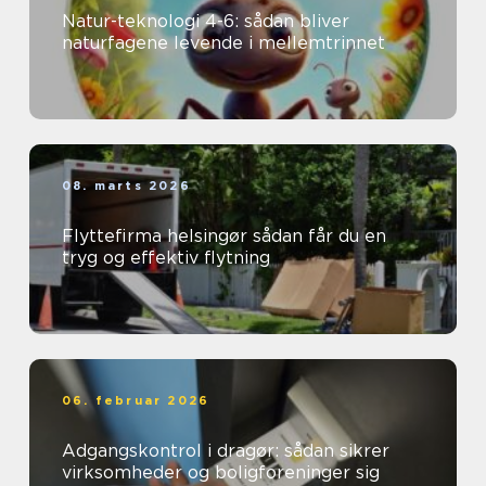
Natur-teknologi 4-6: sådan bliver
naturfagene levende i mellemtrinnet
08. marts 2026
Flyttefirma helsingør sådan får du en
tryg og effektiv flytning
06. februar 2026
Adgangskontrol i dragør: sådan sikrer
virksomheder og boligforeninger sig