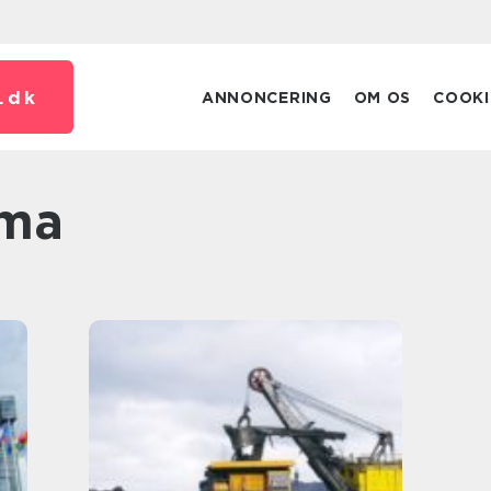
.
dk
ANNONCERING
OM OS
COOKI
ima